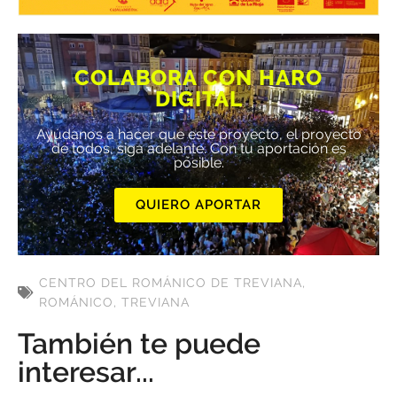
COLABORA CON HARO
DIGITAL
Ayúdanos a hacer que este proyecto, el proyecto
de todos, siga adelante. Con tu aportación es
posible.
QUIERO APORTAR
CENTRO DEL ROMÁNICO DE TREVIANA
,
ROMÁNICO
,
TREVIANA
También te puede
interesar...