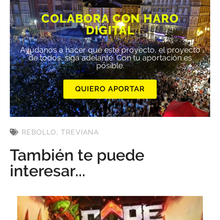
COLABORA CON HARO
DIGITAL
Ayúdanos a hacer que este proyecto, el proyecto
de todos, siga adelante. Con tu aportación es
posible.
QUIERO APORTAR
REBOLLO
,
TREVIANA
También te puede
interesar...