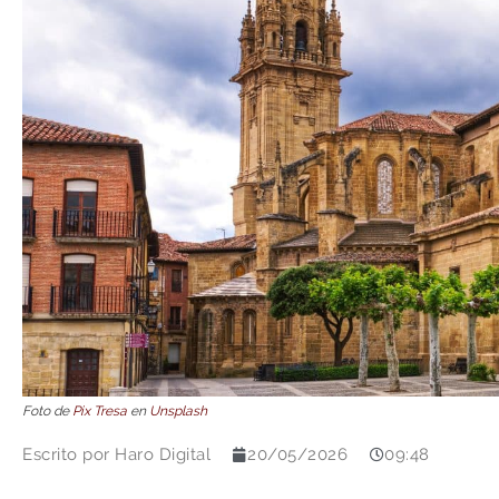
Foto de
Pix Tresa
en
Unsplash
Escrito por
Haro Digital
20/05/2026
09:48