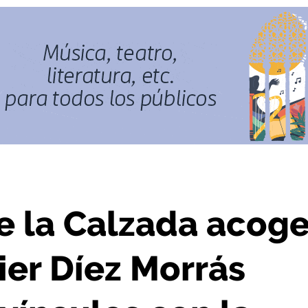
z Morrás sobre el IER y sus vínculos con la ciudad
 la Calzada acog
ier Díez Morrás