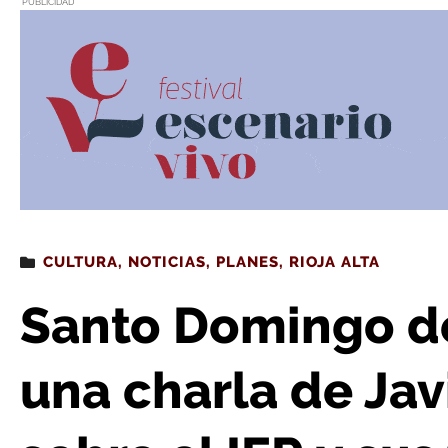
PUBLICIDAD
Estás leyendo
: Santo Domingo de la Calzada acoge una charla de Javier Díe
CULTURA
,
NOTICIAS
,
PLANES
,
RIOJA ALTA
Santo Domingo de
una charla de Jav