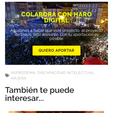
COLABORA CON HARO
DIGITAL
Ayúdanos a hacer que este proyecto, el proyecto
de todos, siga adelante. Con tu aportación es
posible.
QUIERO APORTAR
ASPRODEMA
,
DISCAPACIDAD INTELECTUAL
,
NÁJERA
También te puede
interesar...