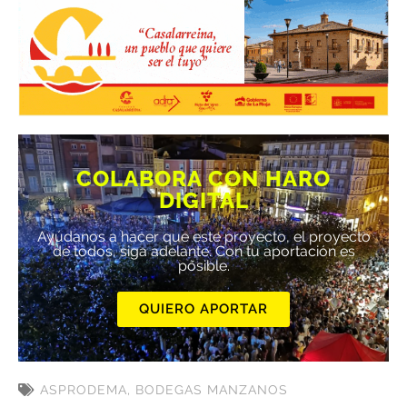
COLABORA CON HARO
DIGITAL
Ayúdanos a hacer que este proyecto, el proyecto
de todos, siga adelante. Con tu aportación es
posible.
QUIERO APORTAR
ASPRODEMA
,
BODEGAS MANZANOS