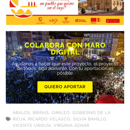
COLABORA CON HARO
DIGITAL
Ayúdanos a hacer que este proyecto, el proyecto
de todos, siga adelante. Con tu aportación es
posible.
QUIERO APORTAR
ÁBALOS
,
BRIÑAS
,
GIMILEO
,
GOBIERNO DE LA
RIOJA
,
RICARDO VELASCO
,
SILVIA BAHÍLLO
,
VICENTE URQUÍA
,
VIRGINIA AZNAR