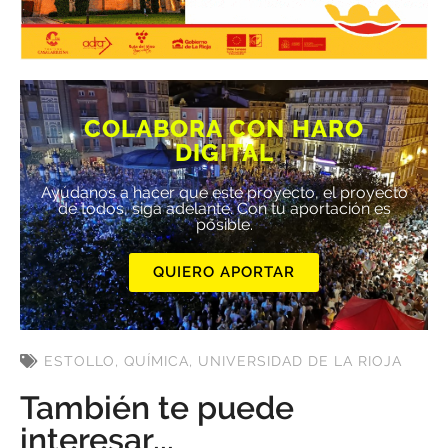
COLABORA CON HARO
DIGITAL
Ayúdanos a hacer que este proyecto, el proyecto
de todos, siga adelante. Con tu aportación es
posible.
QUIERO APORTAR
ESTOLLO
,
QUÍMICA
,
UNIVERSIDAD DE LA RIOJA
También te puede
interesar...