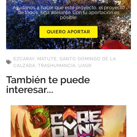
Ayúdanos a hacer que este proyecto, el proyecto
de todos, siga adelante. Con tu aportación es
posible.
QUIERO APORTAR
EZCARAY
,
MATUTE
,
SANTO DOMINGO DE LA
CALZADA
,
TRASHUMANCIA
,
UAGR
También te puede
interesar...