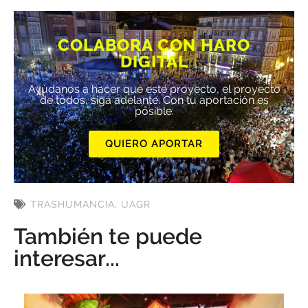
COLABORA CON HARO
DIGITAL
Ayúdanos a hacer que este proyecto, el proyecto
de todos, siga adelante. Con tu aportación es
posible.
QUIERO APORTAR
TRASHUMANCIA
,
UAGR
También te puede
interesar...