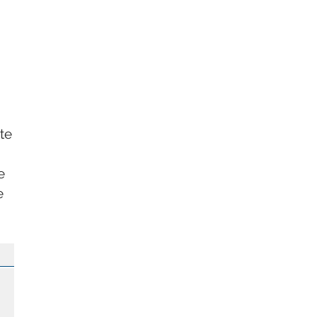
.
te
e
e