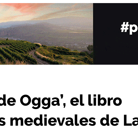
e los orígenes medievales de La Rioja
de Ogga’, el libro
es medievales de L