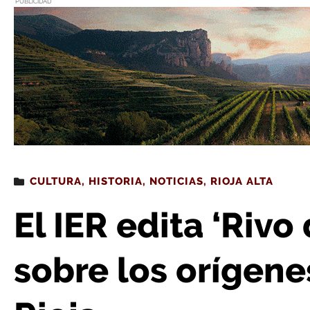
PUBLICIDAD
Estás leyendo
: El IER edita ‘Rivo de Ogga’, el libro sobr
CULTURA
,
HISTORIA
,
NOTICIAS
,
RIOJA ALTA
El IER edita ‘Rivo 
sobre los orígen