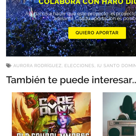
COLABORA CON HARO DI
Ayúdanos a hacer que este proyecto, el proyecto
adelante. Con tu aportación es posib
QUIERO APORTAR
AURORA RODRÍGUEZ
,
ELECCIONES
,
IU SANTO DOMI
También te puede interesar..