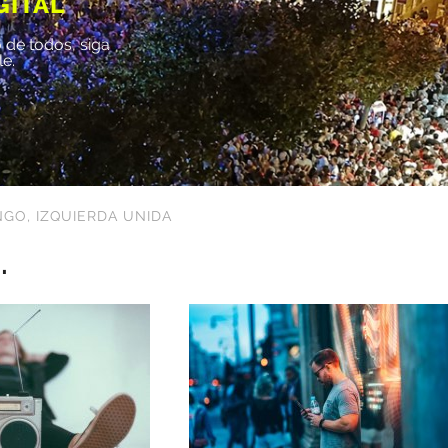
GITAL
 de todos, siga
le.
NGO
,
IZQUIERDA UNIDA
.