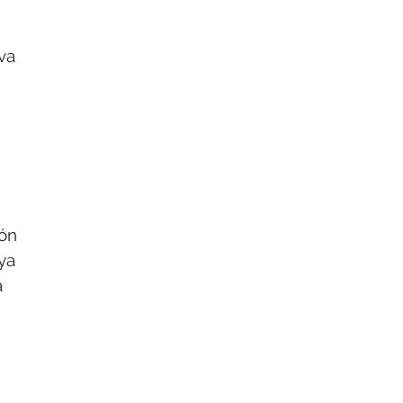
va
ión
ya
a