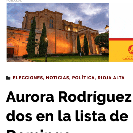
PUBLICIDAD
Estás leyendo
: Aurora Rodríguez será la número dos e
ELECCIONES
,
NOTICIAS
,
POLÍTICA
,
RIOJA ALTA
Aurora Rodríguez
dos en la lista de