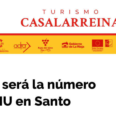
n la lista de IU en Santo Domingo
 será la número
 IU en Santo