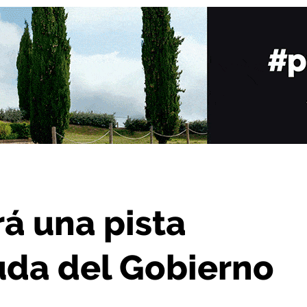
va con ayuda del Gobierno riojano
rá una pista
uda del Gobierno