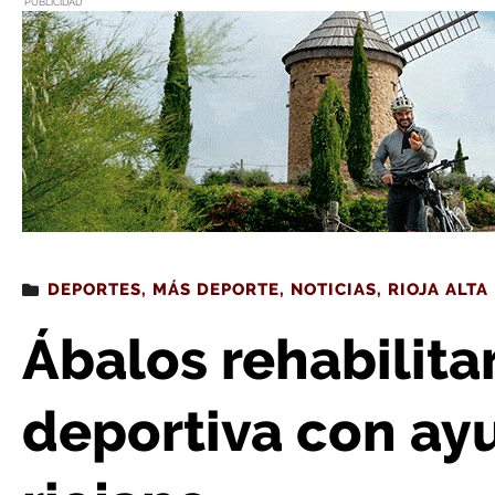
PUBLICIDAD
Estás leyendo
: Ábalos rehabilitará una pista deporti
DEPORTES
,
MÁS DEPORTE
,
NOTICIAS
,
RIOJA ALTA
Ábalos rehabilita
deportiva con ay