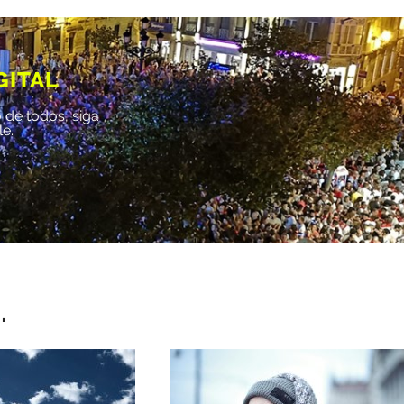
GITAL
 de todos, siga
le.
.