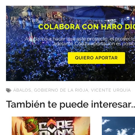
COLABORA CON HARO DI
Ayúdanos a hacer que este proyecto, el proyecto
adelante. Con tu aportación es posib
QUIERO APORTAR
ÁBALOS
,
GOBIERNO DE LA RIOJA
,
VICENTE URQUÍA
También te puede interesar..