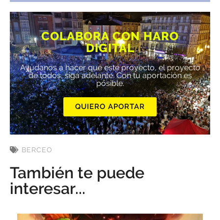
COLABORA CON HARO
DIGITAL
Ayúdanos a hacer que este proyecto, el proyecto
de todos, siga adelante. Con tu aportación es
posible.
QUIERO APORTAR
BERCEO
También te puede
interesar...