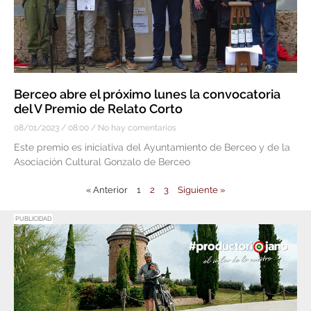
Berceo abre el próximo lunes la convocatoria
del V Premio de Relato Corto
08/01/2023
08:00
No hay comentarios
Este premio es iniciativa del Ayuntamiento de Berceo y de la
Asociación Cultural Gonzalo de Berceo
« Anterior
1
2
3
Siguiente »
PUBLICIDAD