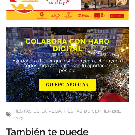
COLABORA CON HARO
DIGITAL
Ayúdanos a hacer que este proyecto, el proyecto
de todos, siga adelante. Con tu aportación es
posible.
QUIERO APORTAR
FIESTAS DE LA VEGA
,
FIESTAS DE SEPTIEMBRE
2023
También te puede