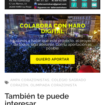
COLABORA CON HARO
DIGITAL
Ayúdanos a hacer que este proyecto, el proyecto
de todos, siga adelante. Con tu aportación es
posible.
QUIERO APORTAR
AMPA CORAZONISTAS
,
COLEGIO SAGRADO
CORAZÓN
,
OLIMPIADA CORAZONISTA
También te puede
interesar...