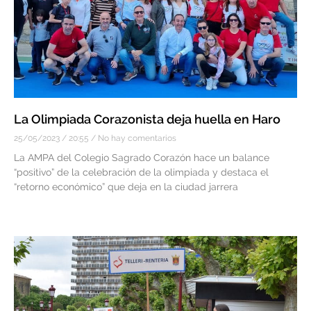
La Olimpiada Corazonista deja huella en Haro
25/05/2023
20:55
No hay comentarios
La AMPA del Colegio Sagrado Corazón hace un balance
“positivo” de la celebración de la olimpiada y destaca el
“retorno económico” que deja en la ciudad jarrera