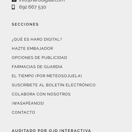
¿QUÉ ES HARO DIGITAL?
HAZTE EMBAJADOR
OPCIONES DE PUBLICIDAD
FARMACIAS DE GUARDIA
EL TIEMPO (POR METEOSOJUELA)
SUSCRÍBETE AL BOLETÍN ELECTRÓNICO
COLABORA CON NOSOTROS
¡WASAPÉANOS!
CONTACTO
AUDITADO POR OJD INTERACTIVA
Este medio digital
ha certificado sus datos de audiencia
a través de
OJD Interactiva
con el apoyo del
Gobierno
de La Rioja.