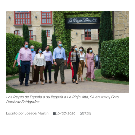
Los Reyes de España a su llegada a La Rioja Alta, SA en 2020 | Foto:
Donézar Fotógrafos
Escrito por
Joseba Martín
10/07/2020
17:09