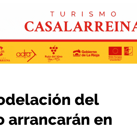
e El Mazo arrancarán en noviembre
odelación del
o arrancarán en