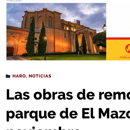
PUBLICIDAD
Estás leyendo
: Las obras de remodelación del parque d
HARO
,
NOTICIAS
Las obras de rem
parque de El Maz