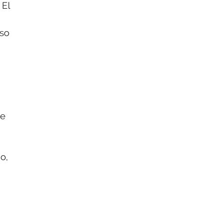
 El
uso
de
o,