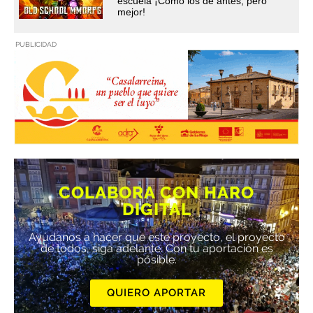
escuela ¡Cómo los de antes, pero
mejor!
PUBLICIDAD
COLABORA CON HARO
DIGITAL
Ayúdanos a hacer que este proyecto, el proyecto
de todos, siga adelante. Con tu aportación es
posible.
QUIERO APORTAR