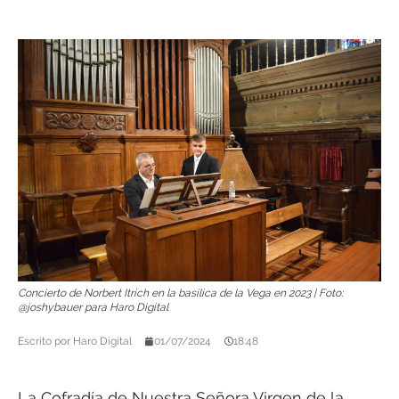
Concierto de Norbert Itrich en la basílica de la Vega en 2023 | Foto:
@joshybauer para Haro Digital
Escrito por
Haro Digital
01/07/2024
18:48
La Cofradía de Nuestra Señora Virgen de la