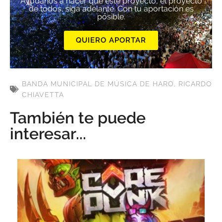
Ayúdanos a hacer que este proyecto, el proyecto
de todos, siga adelante. Con tu aportación es
posible.
QUIERO APORTAR
BANDA MUNICIPAL DE MÚSICA DE HARO
,
RICARDO
CHIAVETTA
También te puede
interesar...