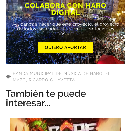
COLABORA CON HARO
DIGITAL
Ayúdanos a hacer que este proyecto, el proyecto
de todos, siga adelante. Con tu aportación es
posible.
QUIERO APORTAR
BANDA MUNICIPAL DE MÚSICA DE HARO
,
EL
MAZO
,
RICARDO CHIAVETTA
También te puede
interesar...