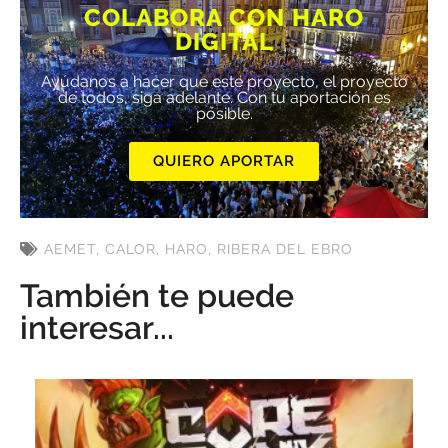
COLABORA CON HARO
DIGITAL
Ayúdanos a hacer que este proyecto, el proyecto
de todos, siga adelante. Con tu aportación es
posible.
QUIERO APORTAR
AEMET
,
CALOR
,
HARO
,
RIBERA DEL EBRO
También te puede
interesar...