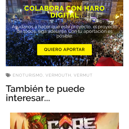
COLABORA CON HARO
DIGITAL
Ayúdanos a hacer que este proyecto, el proyecto
de todos, siga adelante. Con tu aportación es
posible.
QUIERO APORTAR
ENOTURISMO
,
VERMOUTH
,
VERMUT
También te puede
interesar...