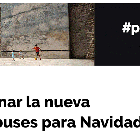
ión de autobuses para Navidad
nar la nueva
buses para Navida