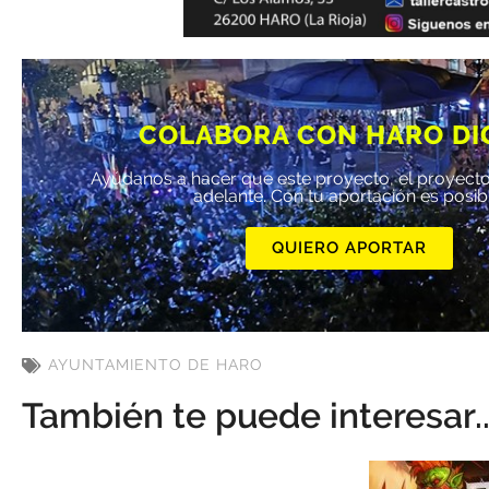
COLABORA CON HARO DI
Ayúdanos a hacer que este proyecto, el proyecto
adelante. Con tu aportación es posib
QUIERO APORTAR
AYUNTAMIENTO DE HARO
También te puede interesar..