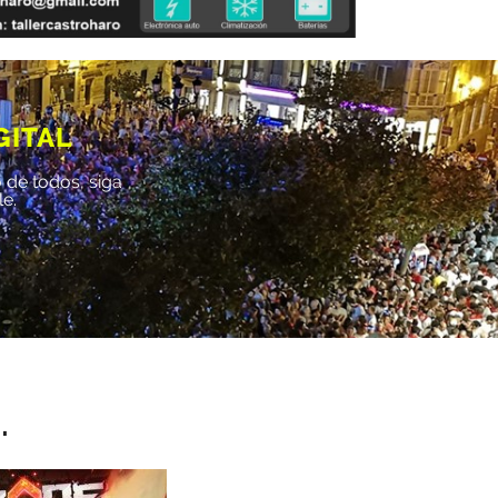
GITAL
 de todos, siga
le.
.