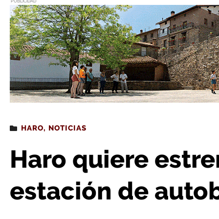
PUBLICIDAD
Estás leyendo
: Haro quiere estrenar la nueva estac
HARO
,
NOTICIAS
Haro quiere estre
estación de auto