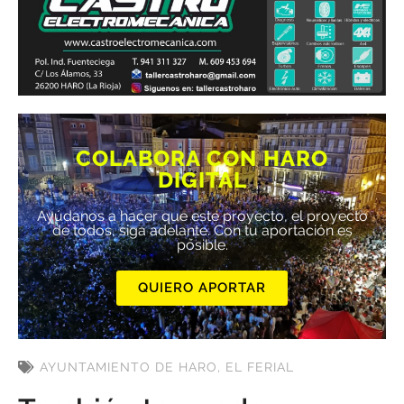
COLABORA CON HARO
DIGITAL
Ayúdanos a hacer que este proyecto, el proyecto
de todos, siga adelante. Con tu aportación es
posible.
QUIERO APORTAR
AYUNTAMIENTO DE HARO
,
EL FERIAL