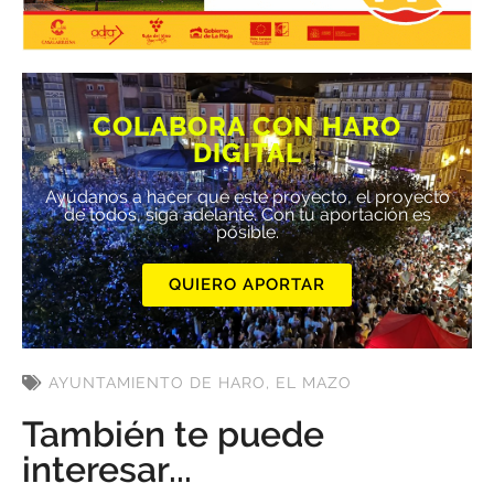
COLABORA CON HARO
DIGITAL
Ayúdanos a hacer que este proyecto, el proyecto
de todos, siga adelante. Con tu aportación es
posible.
QUIERO APORTAR
AYUNTAMIENTO DE HARO
,
EL MAZO
También te puede
interesar...