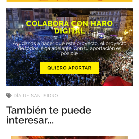
COLABORA CON HARO
DIGITAL
Ayúdanos a hacer que este proyecto, el proyecto
de todos, siga adelante. Con tu aportación es
posible.
QUIERO APORTAR
DÍA DE SAN ISIDRO
También te puede
interesar...