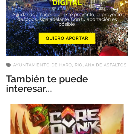
DIGITAL
Ayúdanos a hacer que este proyecto, el proyecto
de todos, siga adelante. Con tu aportación es
posible.
QUIERO APORTAR
AYUNTAMIENTO DE HARO
,
RIOJANA DE ASFALTOS
También te puede
interesar...