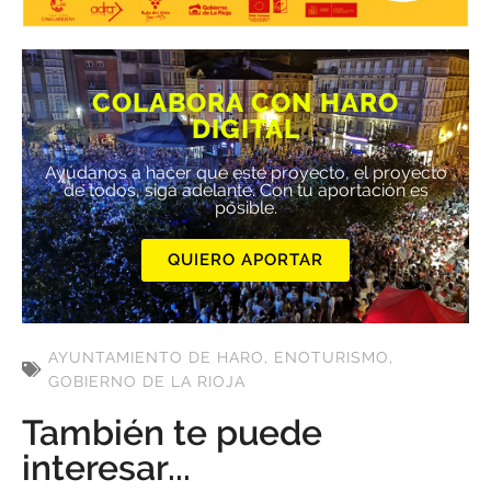
COLABORA CON HARO
DIGITAL
Ayúdanos a hacer que este proyecto, el proyecto
de todos, siga adelante. Con tu aportación es
posible.
QUIERO APORTAR
AYUNTAMIENTO DE HARO
,
ENOTURISMO
,
GOBIERNO DE LA RIOJA
También te puede
interesar...