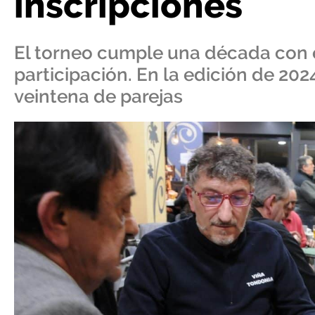
inscripciones
El torneo cumple una década con e
participación. En la edición de 20
veintena de parejas