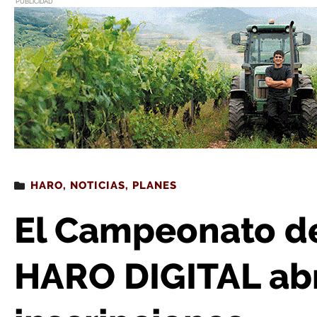
PUBLICIDAD
Estás leyendo
: El Campeonato de Mus El Mazo-HARO 
HARO
,
NOTICIAS
,
PLANES
El Campeonato de
HARO DIGITAL ab