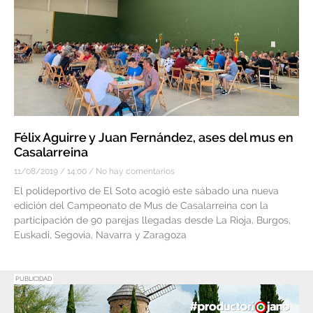
Félix Aguirre y Juan Fernández, ases del mus en
Casalarreina
11/08/2019
14:00
No hay comentarios
El polideportivo de El Soto acogió este sábado una nueva
edición del Campeonato de Mus de Casalarreina con la
participación de 90 parejas llegadas desde La Rioja, Burgos,
Euskadi, Segovia, Navarra y Zaragoza
PUBLICIDAD