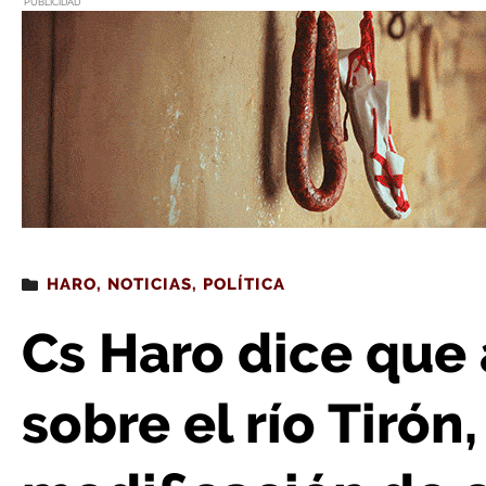
PUBLICIDAD
Estás leyendo
: Cs Haro dice que apoya la pasarela sobre el río T
HARO
,
NOTICIAS
,
POLÍTICA
Cs Haro dice que 
sobre el río Tirón