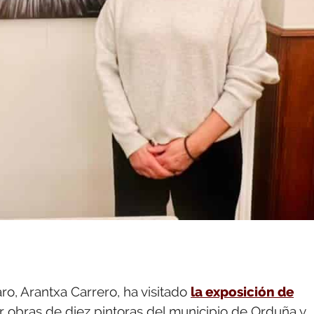
o, Arantxa Carrero, ha visitado
la exposición de
 obras de diez pintoras del municipio de Orduña y