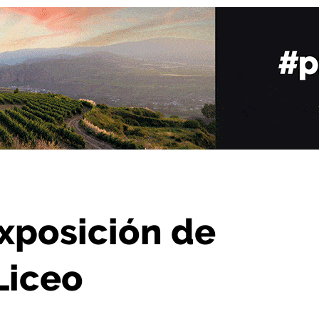
pinturas de Café Liceo
exposición de
Liceo