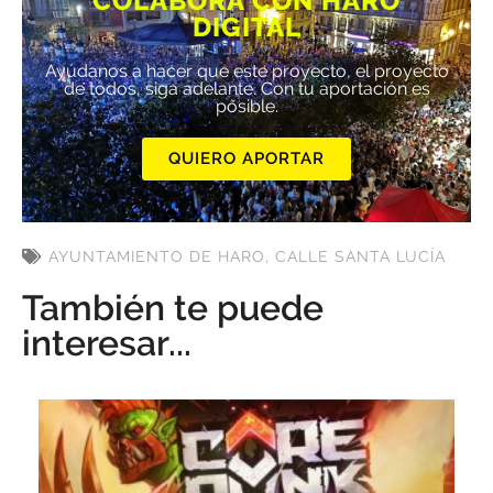
COLABORA CON HARO
DIGITAL
Ayúdanos a hacer que este proyecto, el proyecto
de todos, siga adelante. Con tu aportación es
posible.
QUIERO APORTAR
AYUNTAMIENTO DE HARO
,
CALLE SANTA LUCÍA
También te puede
interesar...