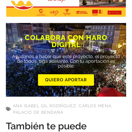
COLABORA CON HARO
DIGITAL
Ayúdanos a hacer que este proyecto, el proyecto
de todos, siga adelante. Con tu aportación es
posible.
QUIERO APORTAR
ANA ISABEL GIL RODRÍGUEZ
,
CARLOS MENA
,
PALACIO DE BENDAÑA
También te puede