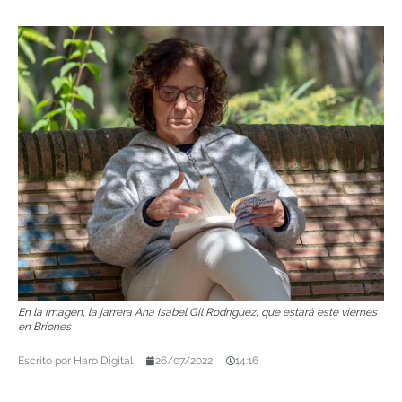
En la imagen, la jarrera Ana Isabel Gil Rodríguez, que estará este viernes
en Briones
Escrito por
Haro Digital
26/07/2022
14:16