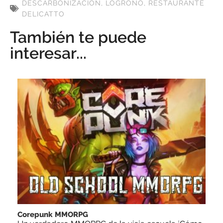
DESCARBONIZACIÓN
,
LOGROÑO
,
RESTAURANTE
DELICATTO
También te puede
interesar...
Corepunk MMORPG