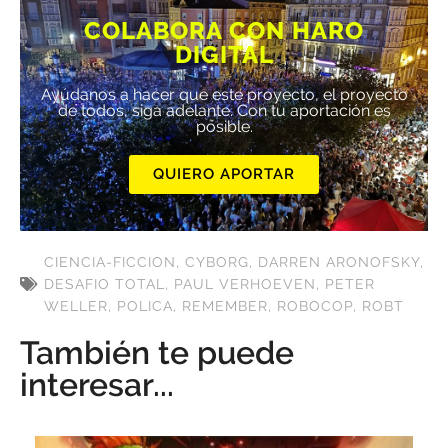
COLABORA CON HARO
DIGITAL
Ayúdanos a hacer que este proyecto, el proyecto
de todos, siga adelante. Con tu aportación es
posible.
QUIERO APORTAR
CIENCIA-FICCION
,
CYBORG
,
DARREN ARONOFSKY
,
DESAFIO TOTAL
,
PAUL VERHOEVEN
,
PETER
WELLER
,
POLICA
,
REMEMBER
,
ROBOCOP
,
ROBT
También te puede
interesar...