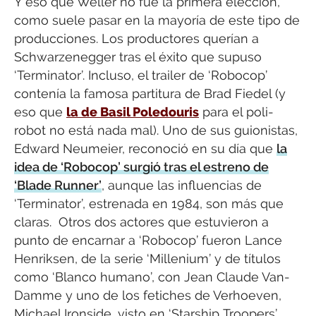
Y eso que Weller no fue la primera elección,
como suele pasar en la mayoría de este tipo de
producciones. Los productores querían a
Schwarzenegger tras el éxito que supuso
‘Terminator’. Incluso, el trailer de ‘Robocop’
contenía la famosa partitura de Brad Fiedel (y
eso que
la de Basil Poledouris
para el poli-
robot no está nada mal). Uno de sus guionistas,
Edward Neumeier, reconoció en su día que
la
idea de ‘Robocop’ surgió tras el estreno de
‘Blade Runner’
, aunque las influencias de
‘Terminator’, estrenada en 1984, son más que
claras. Otros dos actores que estuvieron a
punto de encarnar a ‘Robocop’ fueron Lance
Henriksen, de la serie ‘Millenium’ y de títulos
como ‘Blanco humano’, con Jean Claude Van-
Damme y uno de los fetiches de Verhoeven,
Michael Ironside, visto en ‘Starship Troopers’,