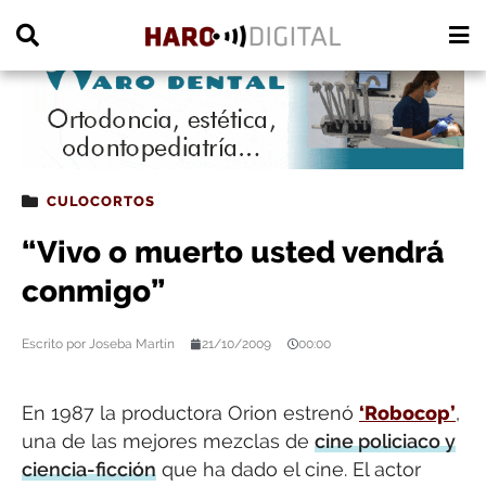
PUBLICIDAD
CULOCORTOS
“Vivo o muerto usted vendrá
conmigo”
Escrito por
Joseba Martín
21/10/2009
00:00
En 1987 la productora Orion estrenó
‘Robocop’
,
una de las mejores mezclas de
cine policiaco y
ciencia-ficción
que ha dado el cine. El actor