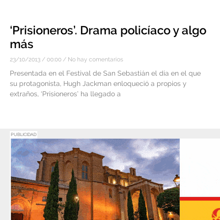
‘Prisioneros’. Drama policíaco y algo
más
23/10/2013
00:00
No hay comentarios
Presentada en el Festival de San Sebastián el día en el que
su protagonista, Hugh Jackman enloqueció a propios y
extraños, ‘Prisioneros’ ha llegado a
PUBLICIDAD