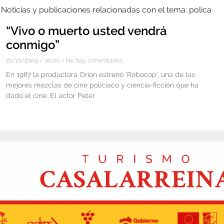
Noticias y publicaciones relacionadas con el tema: polica
“Vivo o muerto usted vendrá
conmigo”
21/10/2009
00:00
No hay comentarios
En 1987 la productora Orion estrenó ‘Robocop’, una de las
mejores mezclas de cine policiaco y ciencia-ficción que ha
dado el cine. El actor Peter