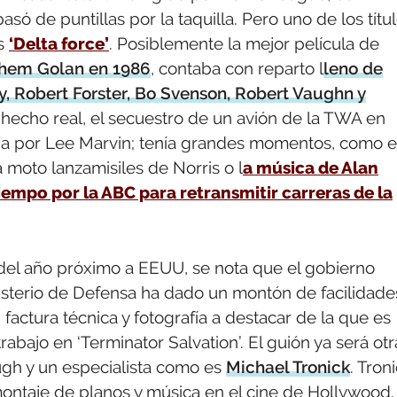
 de puntillas por la taquilla. Pero uno de los títu
es
‘Delta force’
. Posiblemente la mejor película de
hem Golan en 1986
, contaba con reparto l
leno de
, Robert Forster, Bo Svenson, Robert Vaughn y
n hecho real, el secuestro de un avión de la TWA en
izada por Lee Marvin; tenía grandes momentos, como 
a moto lanzamisiles de Norris o l
a música de Alan
tiempo por la ABC para retransmitir carreras de la
del año próximo a EEUU, se nota que el gobierno
isterio de Defensa ha dado un montón de facilidade
 factura técnica y fotografía a destacar de la que es
abajo en ‘Terminator Salvation’. El guión ya será otr
ugh y un especialista como es
Michael Tronick
. Tron
ontaje de planos y música en el cine de Hollywood.