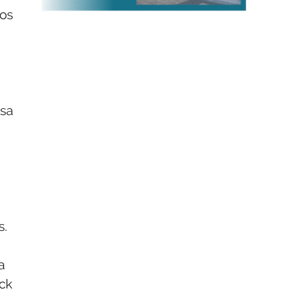
los
esa
s.
a
ick