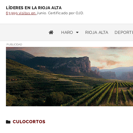
LÍDERES EN LA RIOJA ALTA
63.999 visitas en
Junio. Certificado por OJD.
HARO
RIOJA ALTA
DEPORT
PUBLICIDAD
Estás leyendo
: Los Navy Seals, a la carga en ‘Ac
CULOCORTOS