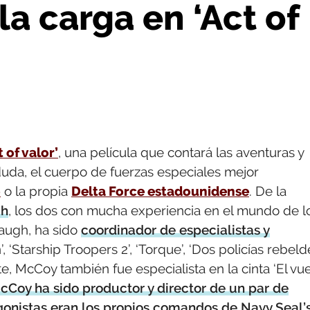
la carga en ‘Act of
 of valor’
, una película que contará las aventuras y
 duda, el cuerpo de fuerzas especiales mejor
o
o la propia
Delta Force estadounidense
. De la
gh
, los dos con mucha experiencia en el mundo de l
Waugh, ha sido
coordinador de especialistas y
, ‘Starship Troopers 2’, ‘Torque’, ‘Dos policías rebeld
arte, McCoy también fue especialista en la cinta ‘El vu
cCoy ha sido productor y director de un par de
gonistas eran los propios comandos de Navy Seal’