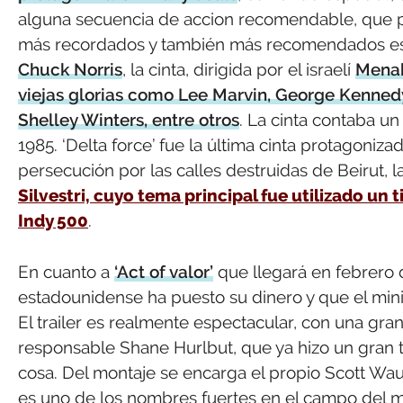
alguna secuencia de accion recomendable, que pasó
más recordados y también más recomendados 
Chuck Norris
, la cinta, dirigida por el israelí
Mena
viejas glorias como Lee Marvin, George Kennedy
Shelley Winters, entre otros
. La cinta contaba u
1985. ‘Delta force’ fue la última cinta protagon
persecución por las calles destruidas de Beirut, l
Silvestri, cuyo tema principal fue utilizado un 
Indy 500
.
En cuanto a
‘Act of valor’
que llegará en febrero 
estadounidense ha puesto su dinero y que el min
El trailer es realmente espectacular, con una gran
responsable Shane Hurlbut, que ya hizo un gran tr
cosa. Del montaje se encarga el propio Scott Wa
es uno de los nombres fuertes en el campo del m