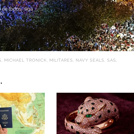
 de todos, siga
le.
S
,
MICHAEL TRONICK
,
MILITARES
,
NAVY SEALS
,
SAS
,
.