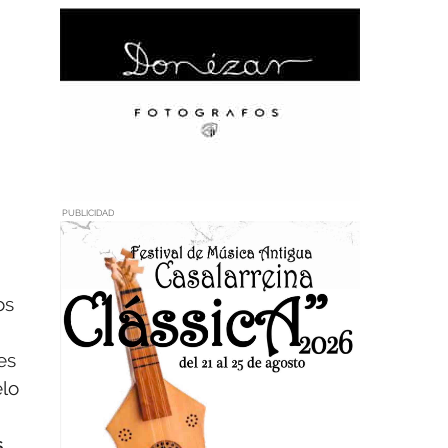
PUBLICIDAD
os
es
elo
s
,