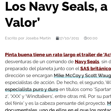
Los Navy Seals, a 
Valor’
Escrito por
Joseba Martín
17/10/2011
00:00
Pinta buena tiene un rato largo el trailer de ‘Act
desventuras de un comando de
Navy Seals
, sin
preparado del planeta junto con el
SAS británic
dirección se encargan
Mike McCoy y Scott Wau
especialistas de acción. De hecho, el segundo, 
especialista puro y duro
en títulos como ‘Spartan’
2’, ‘XXX’ y ‘Windtalkers’, entre otras mil. Por su p
del fénix’ y es la cabeza pensante del proyecto.
M
documentales, uno de ellos en el que los prota