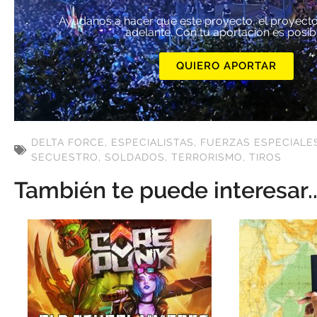
Ayúdanos a hacer que este proyecto, el proyecto
adelante. Con tu aportación es posib
QUIERO APORTAR
DELTA FORCE
,
ESPECIALISTAS
,
FUERZAS ESPECIALE
SECUESTRO
,
SOLDADOS
,
TERRORISMO
,
TIROS
También te puede interesar..