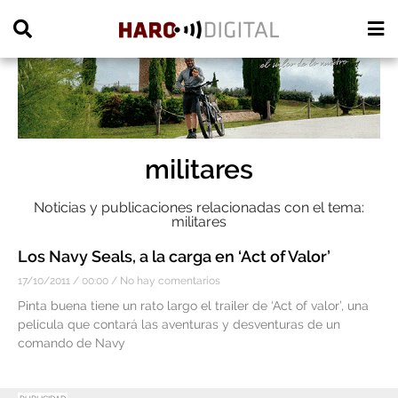
PUBLICIDAD
militares
Noticias y publicaciones relacionadas con el tema:
militares
Los Navy Seals, a la carga en ‘Act of Valor’
17/10/2011
00:00
No hay comentarios
Pinta buena tiene un rato largo el trailer de ‘Act of valor’, una
película que contará las aventuras y desventuras de un
comando de Navy