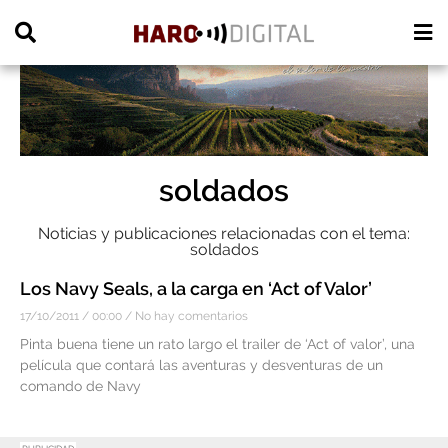
PUBLICIDAD
soldados
Noticias y publicaciones relacionadas con el tema:
soldados
Los Navy Seals, a la carga en ‘Act of Valor’
17/10/2011
00:00
No hay comentarios
Pinta buena tiene un rato largo el trailer de ‘Act of valor’, una
película que contará las aventuras y desventuras de un
comando de Navy