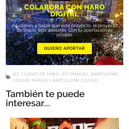
COLABORA CON HARO
DIGITAL
Ayúdanos a hacer que este proyecto, el proyecto
de todos, siga adelante. Con tu aportación es
posible.
QUIERO APORTAR
IES CIUDAD DE HARO
,
IES MANUEL BARTOLOMÉ
COSSÍO
,
MANUEL BARTOLOMÉ COSSÍO
También te puede
interesar...