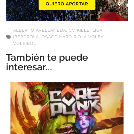
QUIERO APORTAR
ALBERTO AVELLANEDA
,
CV KIELE
,
LIGA
IBERDROLA
,
OSACC HARO RIOJA VOLEY
,
VOLEIBOL
También te puede
interesar...