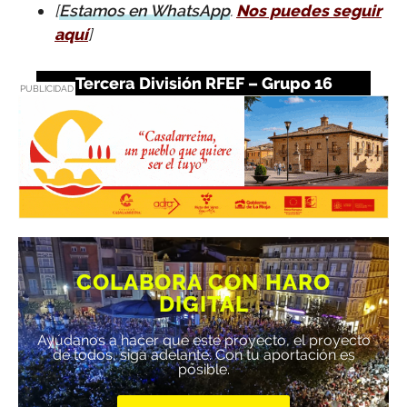
[
Estamos en WhatsApp
.
Nos puedes seguir
aquí
]
Tercera División RFEF – Grupo 16
PUBLICIDAD
COLABORA CON HARO
DIGITAL
Ayúdanos a hacer que este proyecto, el proyecto
de todos, siga adelante. Con tu aportación es
posible.