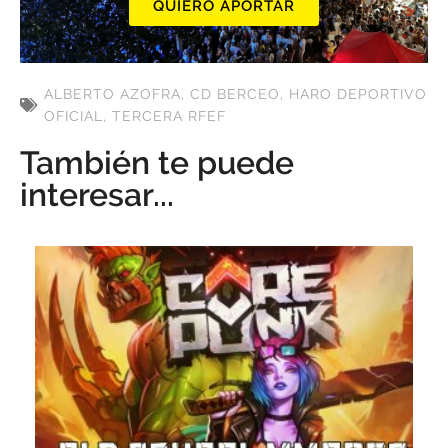
QUIERO APORTAR
ALBERTO AZOFRA
,
CD BERCEO
,
HARO DEPORTIVO
OFICIAL
,
TERCERA RFEF
También te puede
interesar...