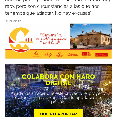
raro, pero son circunstancias a las que nos
tenemos que adaptar. No hay excusas”.
PUBLICIDAD
COLABORA CON HARO
DIGITAL
Ayúdanos a hacer que este proyecto, el proyecto
de todos, siga adelante. Con tu aportación es
posible.
QUIERO APORTAR