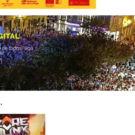
GITAL
 de todos, siga
le.
.