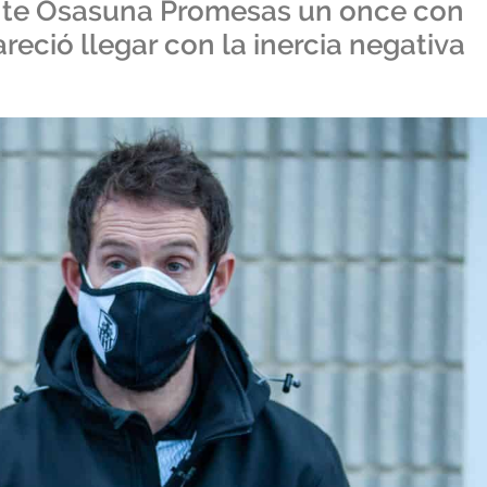
ante Osasuna Promesas un once con
eció llegar con la inercia negativa