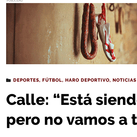
PUBLICIDAD
Estás leyendo
: Calle: “Está siendo una pesadilla, p
DEPORTES
,
FÚTBOL
,
HARO DEPORTIVO
,
NOTICIAS
Calle: “Está sien
pero no vamos a ti