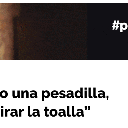
ero no vamos a tirar la toalla”
do una pesadilla,
rar la toalla”